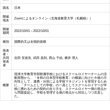
国名
日本
開催
Zoomによるオンライン（北海道教育大学（札幌校））
地名
開催
2022/10/01～2022/10/01
期間
種別
国際的又は全国的規模
発表
者・
共同
吉田 安規良, 武田 昌則, 西山 千絵, 横井 理人
発表
者
琉球大学教育学部附属学校におけるスクールロイヤーチームの活
動実態から、「令和の日本型学校教育」の構築に向けた今後の方
向性として、連携・分担による学校マネジメントを実現するため
概要
に、「チームとしての学校」の一員としてスクールロイヤーが学
校に携わるための契約の在り方を、スクールロイヤー側の視点か
ら問題提起し、学校を管理する側の視点から対比しつつ言及し
た。