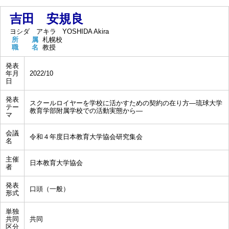
吉田 安規良
ヨシダ アキラ
YOSHIDA Akira
所 属
札幌校
職 名
教授
発表
年月
2022/10
日
発表
スクールロイヤーを学校に活かすための契約の在り方―琉球大学
テー
教育学部附属学校での活動実態から―
マ
会議
令和４年度日本教育大学協会研究集会
名
主催
日本教育大学協会
者
発表
口頭（一般）
形式
単独
共同
共同
区分