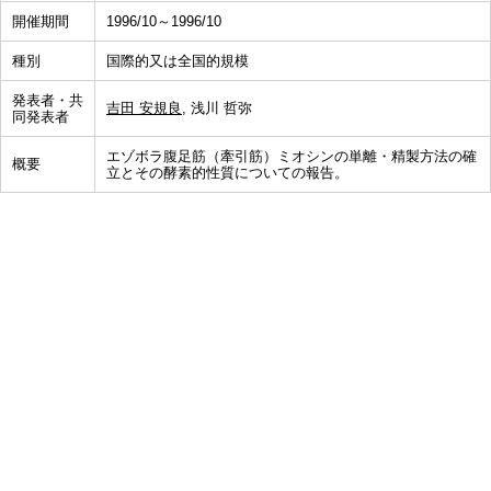
開催期間
1996/10～1996/10
種別
国際的又は全国的規模
発表者・共
吉田 安規良
, 浅川 哲弥
同発表者
エゾボラ腹足筋（牽引筋）ミオシンの単離・精製方法の確
概要
立とその酵素的性質についての報告。