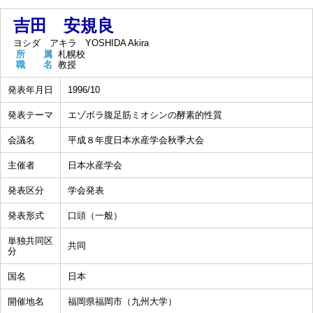
吉田 安規良
ヨシダ アキラ
YOSHIDA Akira
所 属
札幌校
職 名
教授
発表年月日
1996/10
発表テーマ
エゾボラ腹足筋ミオシンの酵素的性質
会議名
平成８年度日本水産学会秋季大会
主催者
日本水産学会
発表区分
学会発表
発表形式
口頭（一般）
単独共同区
共同
分
国名
日本
開催地名
福岡県福岡市（九州大学）