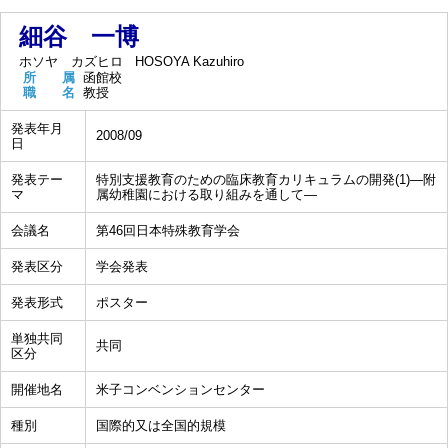
細谷 一博
ホソヤ カズヒロ
HOSOYA Kazuhiro
所 属
函館校
職 名
教授
発表年月
2008/09
日
発表テー
特別支援教育のための臨床教育カリキュラムの開発(1)―附
マ
属幼稚園における取り組みを通して―
会議名
第46回日本特殊教育学会
発表区分
学会発表
発表形式
ポスター
単独共同
共同
区分
開催地名
米子コンベンションセンター
種別
国際的又は全国的規模