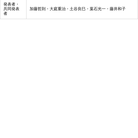
発表者・
共同発表
加藤哲則・大庭重治・土谷良巳・葉石光一・藤井和子
者