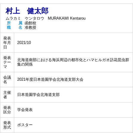
村上 健太郎
ムラカミ ケンタロウ
MURAKAMI Kentarou
所 属
函館校
職 名
准教授
発表
年月
2021/10
日
発表
北海道南部における海浜周辺の都市化とハマヒルガオ訪花昆虫群
テー
集の関係
マ
会議
2021年度日本造園学会北海道支部大会
名
主催
日本造園学会北海道支部
者
発表
学会発表
区分
発表
ポスター
形式