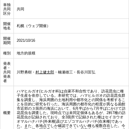
単独
共同
共同
区分
開催
札幌（ウェブ開催）
地名
開催
2021/10/16
期間
種別
地方的規模
発表
者・
共同
川野勇樹・
村上健太郎
・楠瀬雄三・長谷川匡弘
発表
者
ハマヒルガオ(ヒルガオ科)は自家不和合性であり、訪花昆虫に種
子生産を依存している。本研究では、ハマヒルガオの訪花昆虫群
集を調査し、海浜周囲の土地利用や都市化との関係を考察するこ
とを目的に研究を行った。海浜周囲の都市化の程度が異なる函館
市近郊の３箇所の海浜において、6月半ばから7月半ばにかけて訪
概要
花昆虫を調査した。現時点では未同定個体もあるが、2科7種の訪
花昆虫が記録されており、全3箇所で記録された種はセイヨウオ
オマルハナバチ(外来種)及びエゾコマルハナバチ(在来種)であっ
た。また、各地点でしか確認できていない種も複数存在した。今