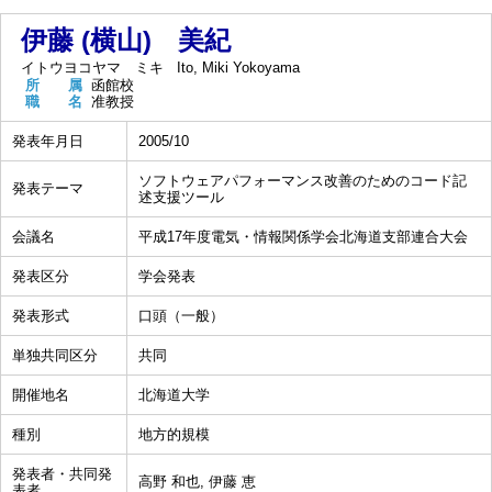
伊藤 (横山) 美紀
イトウヨコヤマ ミキ
Ito, Miki Yokoyama
所 属
函館校
職 名
准教授
発表年月日
2005/10
ソフトウェアパフォーマンス改善のためのコード記
発表テーマ
述支援ツール
会議名
平成17年度電気・情報関係学会北海道支部連合大会
発表区分
学会発表
発表形式
口頭（一般）
単独共同区分
共同
開催地名
北海道大学
種別
地方的規模
発表者・共同発
高野 和也, 伊藤 恵
表者