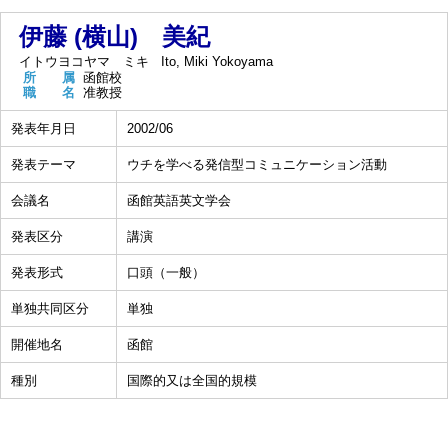
伊藤 (横山) 美紀
イトウヨコヤマ ミキ
Ito, Miki Yokoyama
所 属
函館校
職 名
准教授
発表年月日
2002/06
発表テーマ
ウチを学べる発信型コミュニケーション活動
会議名
函館英語英文学会
発表区分
講演
発表形式
口頭（一般）
単独共同区分
単独
開催地名
函館
種別
国際的又は全国的規模