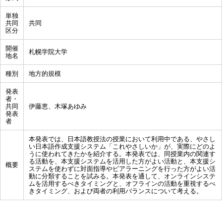
単独
共同
共同
区分
開催
札幌学院大学
地名
種別
地方的規模
発表
者・
共同
伊藤恵、木塚あゆみ
発表
者
本発表では、日本語教授法の授業において利用中である、やさし
い日本語作成支援システム「これやさしいか」が、実際にどのよ
うに使われてきたかを紹介する。本発表では、同授業内の関連す
る活動を、本支援システムを活用した方がよい活動と、本支援シ
概要
ステムを使わずに対面指導やピアラーニングを行った方がよい活
動に分類することを試みる。本発表を通して、オンラインシステ
ムを活用するべきタイミングと、オフラインの活動を重視するべ
きタイミング、および両者の利用バランスについて考える。