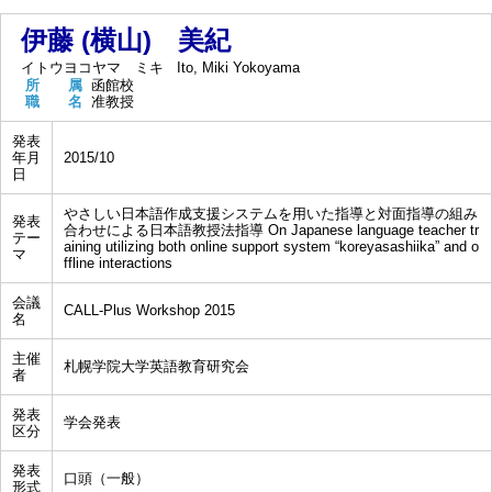
伊藤 (横山) 美紀
イトウヨコヤマ ミキ
Ito, Miki Yokoyama
所 属
函館校
職 名
准教授
発表
年月
2015/10
日
やさしい日本語作成支援システムを用いた指導と対面指導の組み
発表
合わせによる日本語教授法指導 On Japanese language teacher tr
テー
aining utilizing both online support system “koreyasashiika” and o
マ
ffline interactions
会議
CALL-Plus Workshop 2015
名
主催
札幌学院大学英語教育研究会
者
発表
学会発表
区分
発表
口頭（一般）
形式