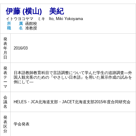
伊藤 (横山) 美紀
イトウヨコヤマ ミキ
Ito, Miki Yokoyama
所 属
函館校
職 名
准教授
発
表
年
2016/03
月
日
発
表
日本語教師教育科目で言語調整について学んだ学生の追跡調査―外
テ
国人観光客のための『やさしい日本語』を用いた展示作成の試みを
ー
例にして―
マ
会
議
HELES・JCA北海道支部・JACET北海道支部2015年度合同研究会
名
発
表
学会発表
区
分