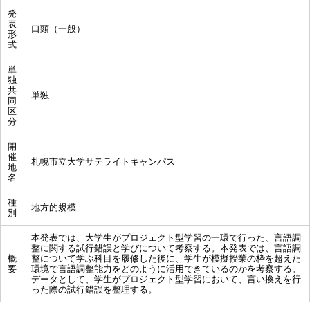
発
表
口頭（一般）
形
式
単
独
共
単独
同
区
分
開
催
札幌市立大学サテライトキャンパス
地
名
種
地方的規模
別
本発表では、大学生がプロジェクト型学習の一環で行った、言語調
整に関する試行錯誤と学びについて考察する。本発表では、言語調
概
整について学ぶ科目を履修した後に、学生が模擬授業の枠を超えた
要
環境で言語調整能力をどのように活用できているのかを考察する。
データとして、学生がプロジェクト型学習において、言い換えを行
った際の試行錯誤を整理する。