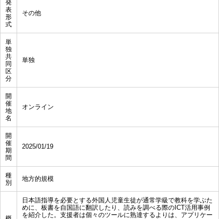
発
表
その他
形
式
単
独
共
単独
同
区
分
開
催
オンライン
地
名
開
催
2025/01/19
期
間
種
地方的規模
別
日本語指導を必要とする外国人児童生徒が通常学級で教科を学ぶた
めに、板書を自国語に翻訳したり、読みを調べる際のICT活用事例
を紹介した。支援者は個々のツールに熟達するよりは、アプリケー
概