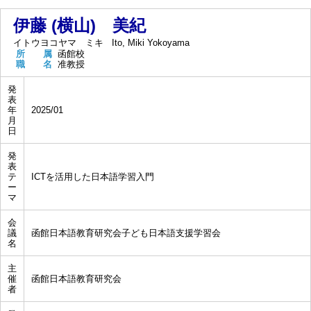
伊藤 (横山) 美紀
イトウヨコヤマ ミキ
Ito, Miki Yokoyama
所 属
函館校
職 名
准教授
発
表
年
2025/01
月
日
発
表
テ
ICTを活用した日本語学習入門
ー
マ
会
議
函館日本語教育研究会子ども日本語支援学習会
名
主
催
函館日本語教育研究会
者