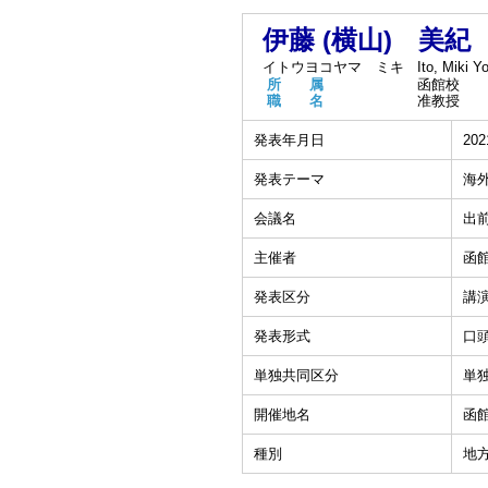
伊藤 (横山) 美紀
イトウヨコヤマ ミキ
Ito, Miki 
所 属
函館校
職 名
准教授
発表年月日
202
発表テーマ
海
会議名
出
主催者
函
発表区分
講
発表形式
口
単独共同区分
単
開催地名
函
種別
地