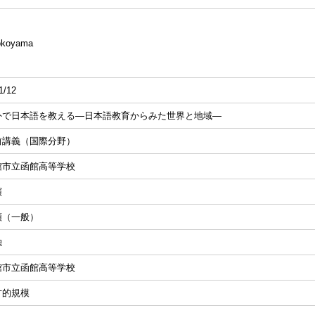
Yokoyama
1/12
外で日本語を教える―日本語教育からみた世界と地域―
前講義（国際分野）
館市立函館高等学校
演
頭（一般）
独
館市立函館高等学校
方的規模