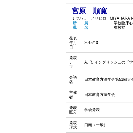
宮原 順寛
ミヤハラ ノリヒロ
MIYAHARA No
所 属
学校臨床心
職 名
准教授
発表
年月
2015/10
日
発表
テー
A. R. イングリッシュ
マ
会議
日本教育方法学会第51回大
名
主催
日本教育方法学会
者
発表
学会発表
区分
発表
口頭（一般）
形式