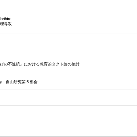
rihiro
理専攻
の『学びの不連続』における教育的タクト論の検討
会 自由研究第５部会