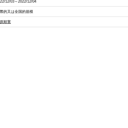
22/12/03～2022/12/04
際的又は全国的規模
原順寛