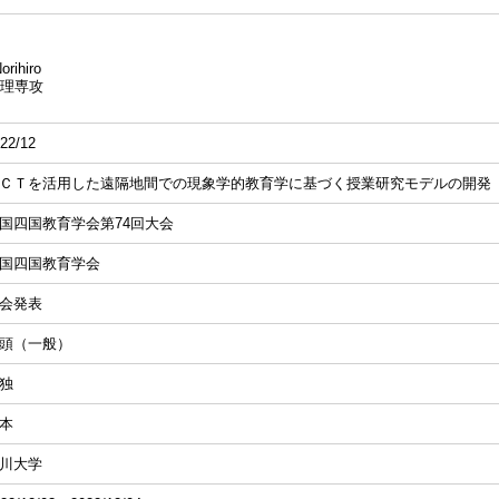
rihiro
理専攻
22/12
ＣＴを活用した遠隔地間での現象学的教育学に基づく授業研究モデルの開発
国四国教育学会第74回大会
国四国教育学会
会発表
頭（一般）
独
本
川大学