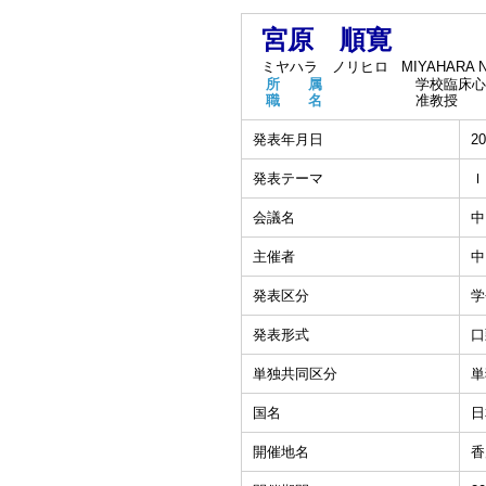
宮原 順寛
ミヤハラ ノリヒロ
MIYAHARA No
所 属
学校臨床心
職 名
准教授
発表年月日
20
発表テーマ
Ｉ
会議名
中
主催者
中
発表区分
学
発表形式
口
単独共同区分
単
国名
日
開催地名
香