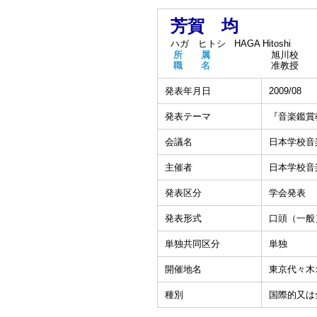
芳賀 均
ハガ ヒトシ
HAGA Hitoshi
所 属
旭川校
職 名
准教授
発表年月日
2009/08
発表テーマ
『音楽鑑賞
会議名
日本学校音
主催者
日本学校音
発表区分
学会発表
発表形式
口頭（一般
単独共同区分
単独
開催地名
東京代々木
種別
国際的又は