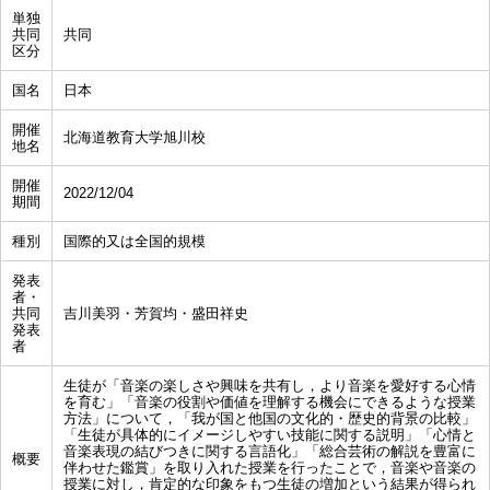
単独
共同
共同
区分
国名
日本
開催
北海道教育大学旭川校
地名
開催
2022/12/04
期間
種別
国際的又は全国的規模
発表
者・
共同
吉川美羽・芳賀均・盛田祥史
発表
者
生徒が「音楽の楽しさや興味を共有し，より音楽を愛好する心情
を育む」「音楽の役割や価値を理解する機会にできるような授業
方法」について，「我が国と他国の文化的・歴史的背景の比較」
「生徒が具体的にイメージしやすい技能に関する説明」「心情と
音楽表現の結びつきに関する言語化」「総合芸術の解説を豊富に
概要
伴わせた鑑賞」を取り入れた授業を行ったことで，音楽や音楽の
授業に対し，肯定的な印象をもつ生徒の増加という結果が得られ