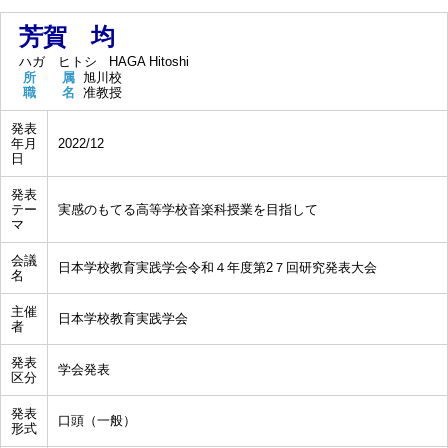
芳賀 均
ハガ ヒトシ
HAGA Hitoshi
所 属
旭川校
職 名
准教授
発表
年月
2022/12
日
発表
テー
実感のもてる高等学校音楽科授業を目指して
マ
会議
日本学校教育実践学会令和４年度第2７回研究発表大会
名
主催
日本学校教育実践学会
者
発表
学会発表
区分
発表
口頭（一般）
形式