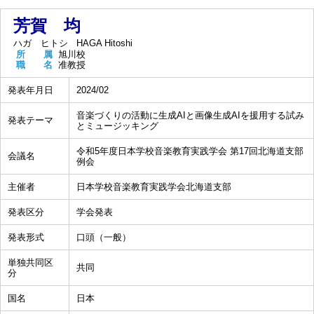
芳賀 均
ハガ ヒトシ
HAGA Hitoshi
所 属
旭川校
職 名
准教授
発表年月日
2024/02
音楽づくりの活動に生成AIと画像生成AIを援用する試み
発表テーマ
とミュージッキング
令和5年度日本学校音楽教育実践学会 第17回北海道支部
会議名
例会
主催者
日本学校音楽教育実践学会北海道支部
発表区分
学会発表
発表形式
口頭（一般）
単独共同区
共同
分
国名
日本