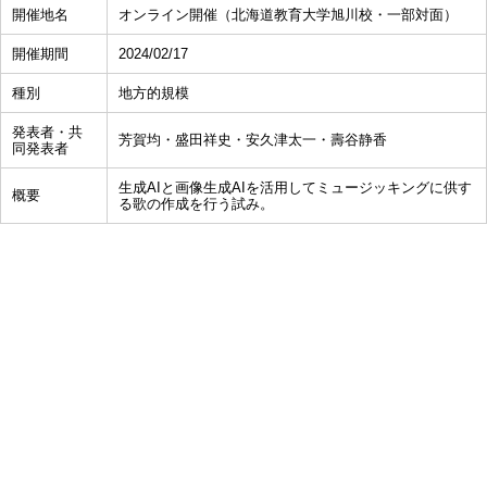
開催地名
オンライン開催（北海道教育大学旭川校・一部対面）
開催期間
2024/02/17
種別
地方的規模
発表者・共
芳賀均・盛田祥史・安久津太一・壽谷静香
同発表者
生成AIと画像生成AIを活用してミュージッキングに供す
概要
る歌の作成を行う試み。