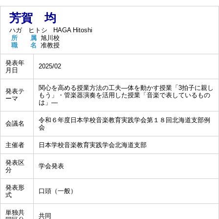
芳賀 均
ハガ ヒトシ
HAGA Hitoshi
所 属
旭川校
職 名
准教授
発表年
2025/02
月日
関心を高める授業方法の工夫―体を動かす授業「3拍子に親し
発表テ
もう」・管楽器演奏を活用した授業「音楽で表しているもの
ーマ
は」―
令和６年度日本学校音楽教育実践学会第１８回北海道支部例
会議名
会
主催者
日本学校音楽教育実践学会北海道支部
発表区
学会発表
分
発表形
口頭（一般）
式
単独共
共同