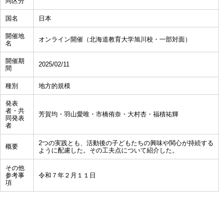
同区分
国名
日本
開催地
オンライン開催（北海道教育大学旭川校・一部対面）
名
開催期
2025/02/11
間
種別
地方的規模
発表
者・共
芳賀均・羽山愛唯・市橋侑奈・大村杏・福積祐輝
同発表
者
2つの実践とも、活動後の子どもたちの興味や関心が持続する
概要
ように配慮した。その工夫点について紹介した。
その他
参考事
令和７年２月１１日
項