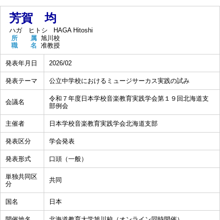
芳賀 均
ハガ ヒトシ
HAGA Hitoshi
所 属
旭川校
職 名
准教授
発表年月日
2026/02
発表テーマ
公立中学校におけるミュージサーカス実践の試み
令和７年度日本学校音楽教育実践学会第１９回北海道支
会議名
部例会
主催者
日本学校音楽教育実践学会北海道支部
発表区分
学会発表
発表形式
口頭（一般）
単独共同区
共同
分
国名
日本
開催地名
北海道教育大学旭川校（オンライン同時開催）