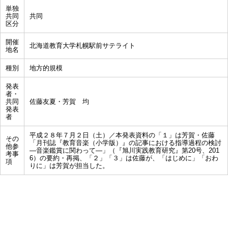
単独
共同
共同
区分
開催
北海道教育大学札幌駅前サテライト
地名
種別
地方的規模
発表
者・
共同
佐藤友夏・芳賀 均
発表
者
平成２８年７月２日（土）／本発表資料の「１」は芳賀・佐藤
その
「月刊誌『教育音楽（小学版）』の記事における指導過程の検討
他参
―音楽鑑賞に関わって―」（『旭川実践教育研究』第20号、201
考事
6）の要約・再掲、「２」「３」は佐藤が、「はじめに」「おわ
項
りに」は芳賀が担当した。