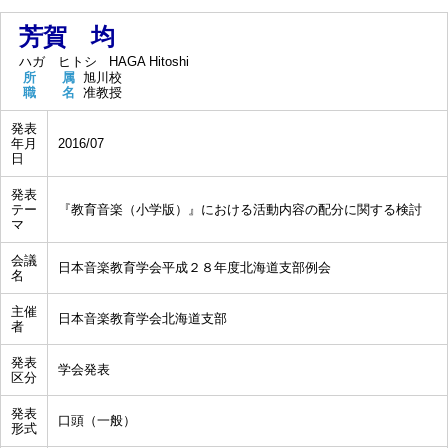
芳賀 均
ハガ ヒトシ
HAGA Hitoshi
所 属
旭川校
職 名
准教授
発表
年月
2016/07
日
発表
テー
『教育音楽（小学版）』における活動内容の配分に関する検討
マ
会議
日本音楽教育学会平成２８年度北海道支部例会
名
主催
日本音楽教育学会北海道支部
者
発表
学会発表
区分
発表
口頭（一般）
形式