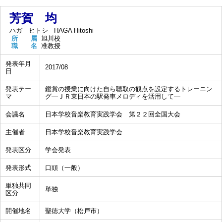
芳賀 均
ハガ ヒトシ
HAGA Hitoshi
所 属
旭川校
職 名
准教授
発表年月
2017/08
日
発表テー
鑑賞の授業に向けた自ら聴取の観点を設定するトレーニン
マ
グ―ＪＲ東日本の駅発車メロディを活用して―
会議名
日本学校音楽教育実践学会 第２２回全国大会
主催者
日本学校音楽教育実践学会
発表区分
学会発表
発表形式
口頭（一般）
単独共同
単独
区分
開催地名
聖徳大学（松戸市）