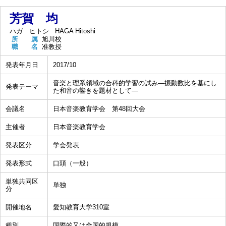
芳賀 均
ハガ ヒトシ
HAGA Hitoshi
所 属
旭川校
職 名
准教授
発表年月日
2017/10
音楽と理系領域の合科的学習の試み―振動数比を基にし
発表テーマ
た和音の響きを題材として―
会議名
日本音楽教育学会 第48回大会
主催者
日本音楽教育学会
発表区分
学会発表
発表形式
口頭（一般）
単独共同区
単独
分
開催地名
愛知教育大学310室
種別
国際的又は全国的規模