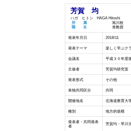
芳賀 均
ハガ ヒトシ
HAGA Hitoshi
所 属
旭川校
職 名
准教授
発表年月日
2018/11
発表テーマ
楽しく学ぶク
会議名
平成３０年度
主催者
芳賀均研究室
発表形式
その他
単独共同区分
共同
開催地名
北海道教育大
種別
地方的規模
発表者・共同発表
芳賀均・早川
者