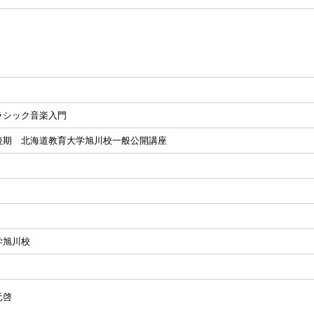
ラシック音楽入門
後期 北海道教育大学旭川校一般公開講座
学旭川校
元啓