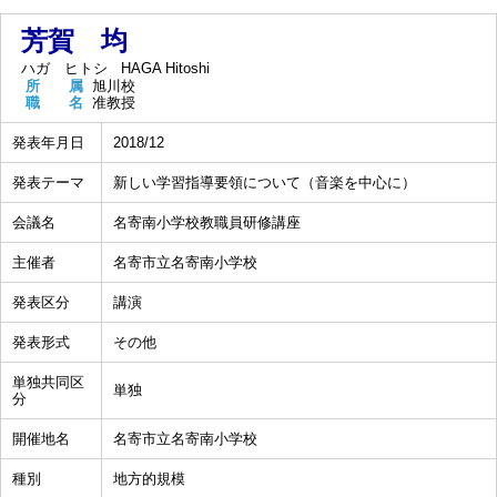
芳賀 均
ハガ ヒトシ
HAGA Hitoshi
所 属
旭川校
職 名
准教授
発表年月日
2018/12
発表テーマ
新しい学習指導要領について（音楽を中心に）
会議名
名寄南小学校教職員研修講座
主催者
名寄市立名寄南小学校
発表区分
講演
発表形式
その他
単独共同区
単独
分
開催地名
名寄市立名寄南小学校
種別
地方的規模