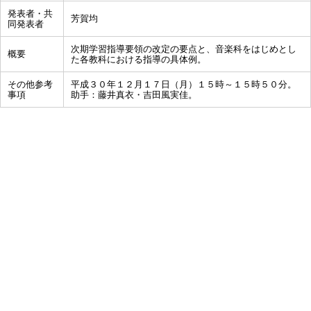
発表者・共
芳賀均
同発表者
次期学習指導要領の改定の要点と、音楽科をはじめとし
概要
た各教科における指導の具体例。
その他参考
平成３０年１２月１７日（月）１５時～１５時５０分。
事項
助手：藤井真衣・吉田風実佳。