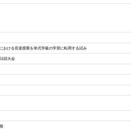
における音楽授業を単式学級の学習に転用する試み
51回大会
模