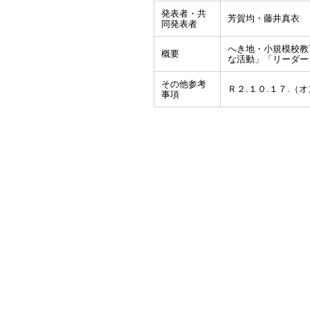
発表者・共
芳賀均・藤井真衣
同発表者
へき地・小規模校教
概要
な活動」「リーダー
その他参考
Ｒ２.１０.１７.（
事項