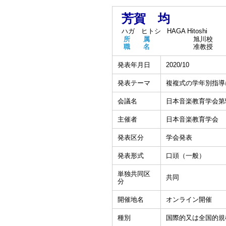
芳賀 均
ハガ ヒトシ
HAGA Hitoshi
所 属
旭川校
職 名
准教授
発表年月日
2020/10
発表テーマ
複複式の学年別指導
会議名
日本音楽教育学会第
主催者
日本音楽教育学会
発表区分
学会発表
発表形式
口頭（一般）
単独共同区
共同
分
開催地名
オンライン開催
種別
国際的又は全国的規