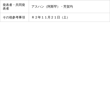
発表者・共同発
アスハン（阿斯罕）・芳賀均
表者
その他参考事項
Ｒ２年１１月２１日（土）