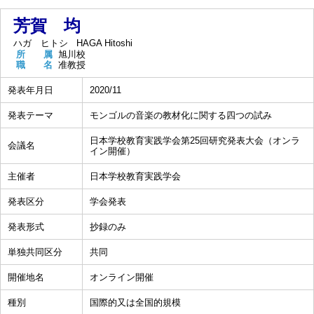
芳賀 均
ハガ ヒトシ
HAGA Hitoshi
所 属
旭川校
職 名
准教授
発表年月日
2020/11
発表テーマ
モンゴルの音楽の教材化に関する四つの試み
日本学校教育実践学会第25回研究発表大会（オンラ
会議名
イン開催）
主催者
日本学校教育実践学会
発表区分
学会発表
発表形式
抄録のみ
単独共同区分
共同
開催地名
オンライン開催
種別
国際的又は全国的規模