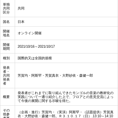
単独
共同
共同
区分
国名
日本
開催
オンライン開催
地名
開催
2021/10/16～2021/10/17
期間
種別
国際的又は全国的規模
発表
者・
共同
芳賀均・阿斯罕・芳賀真衣・大野紗依・森健一郎
発表
者
発表者がこれまでに取り組んできたモンゴルの音楽の教材化の
概要
実践について一通り紹介した上で、フロアとの意見交流によっ
て今後の展開に関する示唆を得た。
その
（企画・進行）芳賀均・（実演）阿斯罕・（話題提供）芳賀真
他参
衣・大野紗依・森健一郎。Ｒ３.１０.１７（日）.13:10～14:10