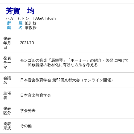
芳賀 均
ハガ ヒトシ
HAGA Hitoshi
所 属
旭川校
職 名
准教授
発表
年月
2021/10
日
発表
モンゴルの音楽「馬頭琴」「ホーミー」の紹介・啓発に向けて
テー
――民族音楽の教材化に有効な方法を考える――
マ
会議
日本音楽教育学会 第52回京都大会（オンライン開催）
名
主催
日本音楽教育学会
者
発表
学会発表
区分
発表
その他
形式