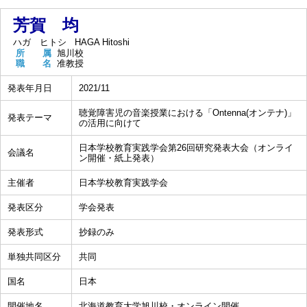
芳賀 均
ハガ ヒトシ
HAGA Hitoshi
所 属
旭川校
職 名
准教授
発表年月日
2021/11
聴覚障害児の音楽授業における「Ontenna(オンテナ)」
発表テーマ
の活用に向けて
日本学校教育実践学会第26回研究発表大会（オンライ
会議名
ン開催・紙上発表）
主催者
日本学校教育実践学会
発表区分
学会発表
発表形式
抄録のみ
単独共同区分
共同
国名
日本
開催地名
北海道教育大学旭川校・オンライン開催