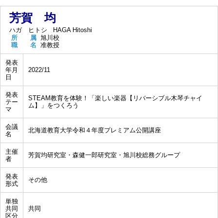
芳賀 均
ハガ ヒトシ
HAGA Hitoshi
所 属
旭川校
職 名
准教授
発表
年月
2022/11
日
発表
STEAM教育を体験！「楽しい楽器【リバーシブル木琴チャイ
テー
ム】」をつくろう
マ
会議
北海道教育大学令和４年度プレミアム公開講座
名
主催
芳賀均研究室・森健一郎研究室・旭川校総務グループ
者
発表
その他
形式
単独
共同
共同
区分