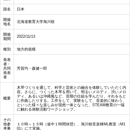
国名
日本
開催
北海道教育大学旭川校
地名
開催
2022/11/13
期間
種別
地方的規模
発表
者・
共同
芳賀均・森健一郎
発表
者
木琴づくりを通して、科学と芸術との融合を体験していただく内
容。さらに、つくった木琴を用いて、明るいメロディ、渋いメロ
ディ、あるいは沖縄風など、音階の仕組を学んだり、それをもと
概要
に作曲したりする。工作をして、実験をして、音楽的に味わう、
といった様々な楽しみが混然一体となった、STEAM教育の一端
に触れる体験活動ワークショップ。
その
他参
１０時～１５時（途中１時間休憩）、旭川校音楽棟ML教室（M1
考事
01）にて実施。