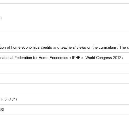
o
ction of home economics credits and teachers' views on the curriculum : The 
onal Federation for Home Economics＜IFHE＞ World Congress 2012）
ストラリア）
規模