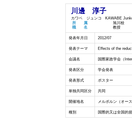
川邊 淳子
カワベ ジュンコ
KAWABE Junk
所 属
旭川校
職 名
教授
発表年月日
2012/07
発表テーマ
Effects of the redu
会議名
国際家政学会（Internati
発表区分
学会発表
発表形式
ポスター
単独共同区分
共同
開催地名
メルボルン（オー
種別
国際的又は全国的