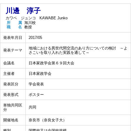
川邊 淳子
カワベ ジュンコ
KAWABE Junko
所 属
旭川校
職 名
教授
発表年月日
2017/05
地域における異世代間交流のあり方についての検討 ～よ
発表テーマ
さこいを取り入れた実践を通して～
会議名
日本家政学会第６９回大会
主催者
日本家政学会
発表区分
学会発表
発表形式
ポスター
単独共同区
共同
分
開催地名
奈良市（奈良女子大）
種別
国際的又は全国的規模