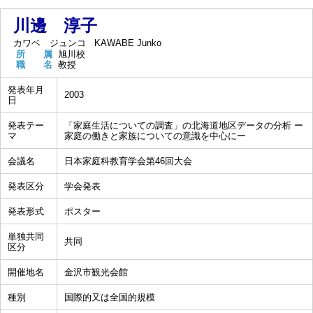
川邊 淳子
カワベ ジュンコ
KAWABE Junko
所 属
旭川校
職 名
教授
発表年月
2003
日
発表テー
「家庭生活についての調査」の北海道地区データの分析 ー
マ
家庭の働きと家族についての意識を中心にー
会議名
日本家庭科教育学会第46回大会
発表区分
学会発表
発表形式
ポスター
単独共同
共同
区分
開催地名
金沢市観光会館
種別
国際的又は全国的規模