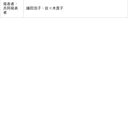
発表者・
共同発表
鎌田浩子・佐々木貴子
者