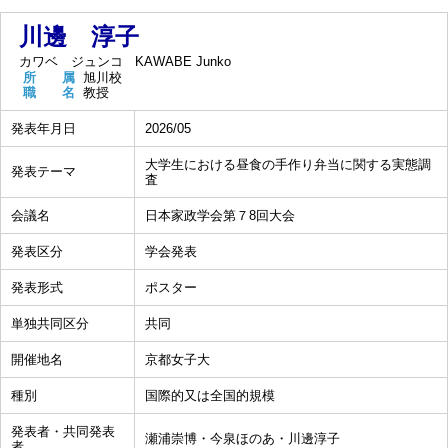
川邊 淳子
カワベ ジュンコ
KAWABE Junko
所 属
旭川校
職 名
教授
発表年月日
2026/05
大学生における昼食の手作り弁当に関する実態調
発表テーマ
査
会議名
日本家政学会第７8回大会
発表区分
学会発表
発表形式
ポスター
単独共同区分
共同
開催地名
京都女子大
種別
国際的又は全国的規模
発表者・共同発表
瀬浦崇博・今泉ほのあ・川邊淳子
者