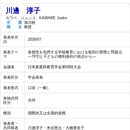
川邊 淳子
カワベ ジュンコ
KAWABE Junko
所 属
旭川校
職 名
教授
発表年月
2026/07
日
発表テー
多様性を包摂する学校教育における校則の実態と問題点
マ
―TPOと子どもの権利条約の視点から―
会議名
日本家庭科教育学会第69回大会
発表区分
学会発表
発表形式
口頭（一般）
単独共同
共同
区分
種別
国際的又は全国的規模
発表者・
共同発表
川邊淳子・米谷悠太・大橋香奈子