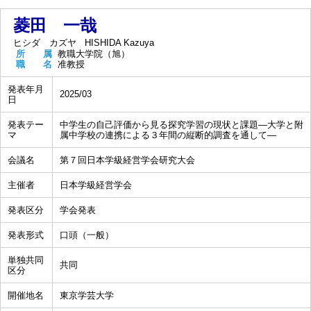
菱田 一哉
ヒシダ カズヤ
HISHIDA Kazuya
所 属
教職大学院（旭）
職 名
准教授
発表年月
2025/03
日
発表テー
中学生の自己評価から見る探究学習の現状と課題―大学と附
マ
属中学校の連携による３年間の縦断的調査を通して―
会議名
第７回日本学級経営学会研究大会
主催者
日本学級経営学会
発表区分
学会発表
発表形式
口頭（一般）
単独共同
共同
区分
開催地名
東京学芸大学