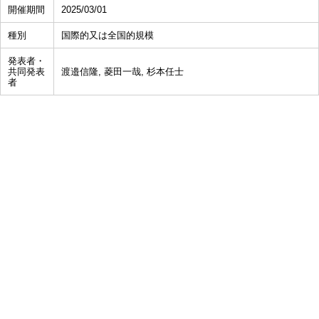
開催期間
2025/03/01
種別
国際的又は全国的規模
発表者・
共同発表
渡邉信隆, 菱田一哉, 杉本任士
者