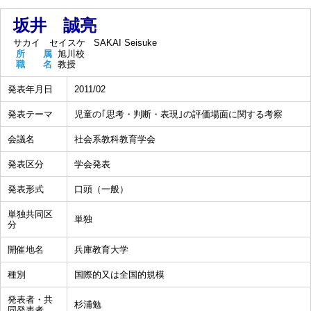
坂井 誠亮
サカイ セイスケ
SAKAI Seisuke
所 属
旭川校
職 名
教授
発表年月日
2011/02
発表テーマ
児童の｢思考・判断・表現｣の評価場面に関する考察
会議名
社会系教科教育学会
発表区分
学会発表
発表形式
口頭（一般）
単独共同区
単独
分
開催地名
兵庫教育大学
種別
国際的又は全国的規模
発表者・共
杉浦勉
同発表者