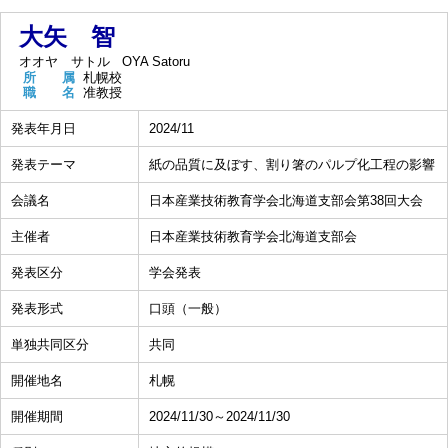
大矢 智
オオヤ サトル
OYA Satoru
所 属
札幌校
職 名
准教授
発表年月日
2024/11
発表テーマ
紙の品質に及ぼす、割り箸のパルプ化工程の影響
会議名
日本産業技術教育学会北海道支部会第38回大会
主催者
日本産業技術教育学会北海道支部会
発表区分
学会発表
発表形式
口頭（一般）
単独共同区分
共同
開催地名
札幌
開催期間
2024/11/30～2024/11/30