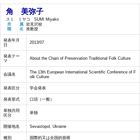
角 美弥子
スミ ミヤコ
SUMI Miyako
所 属
岩見沢校
職 名
准教授
発表年月
2013/07
日
発表テー
About the Chain of Preservation Traditional Folk Culture
マ
The 13th European International Scientific Conference of F
会議名
olk Culture
発表区分
学会発表
発表形式
口頭（一般）
単独共同
単独
区分
開催地名
Sevastopol, Ukraine
種別
国際的又は全国的規模