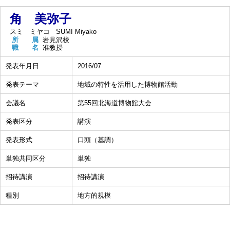
角 美弥子
スミ ミヤコ
SUMI Miyako
所 属
岩見沢校
職 名
准教授
発表年月日
2016/07
発表テーマ
地域の特性を活用した博物館活動
会議名
第55回北海道博物館大会
発表区分
講演
発表形式
口頭（基調）
単独共同区分
単独
招待講演
招待講演
種別
地方的規模