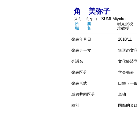
角 美弥子
スミ ミヤコ
SUMI Miyako
所 属
岩見沢校
職 名
准教授
発表年月日
2010/11
発表テーマ
無形の文
会議名
文化経済学
発表区分
学会発表
発表形式
口頭（一
単独共同区分
単独
種別
国際的又