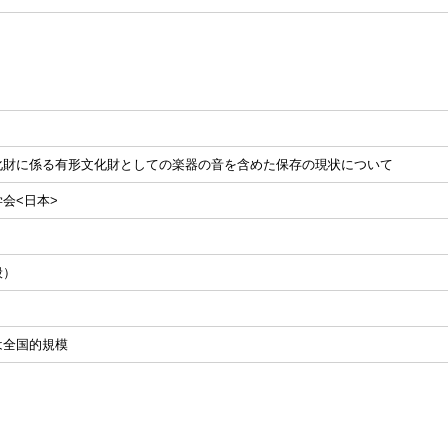
化財に係る有形文化財としての楽器の音を含めた保存の現状について
会<日本>
般）
は全国的規模