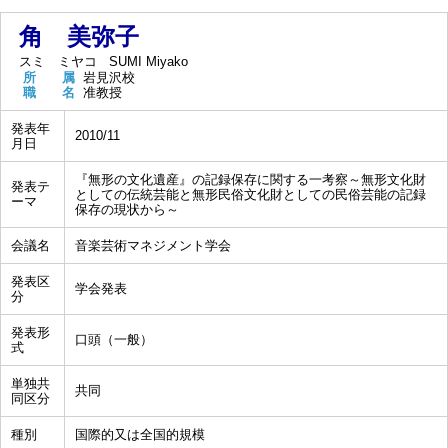
角 美弥子
スミ ミヤコ
SUMI Miyako
所 属
岩見沢校
職 名
准教授
発表年
2010/11
月日
『無形の文化遺産』の記録保存に関する一考察～無形文化財
発表テ
としての伝統芸能と無形民俗文化財としての民俗芸能の記録
ーマ
保存の現状から～
会議名
音楽芸術マネジメント学会
発表区
学会発表
分
発表形
口頭（一般）
式
単独共
共同
同区分
種別
国際的又は全国的規模