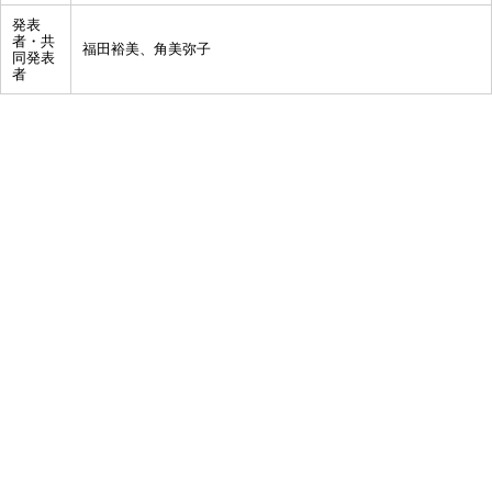
発表
者・共
福田裕美、角美弥子
同発表
者