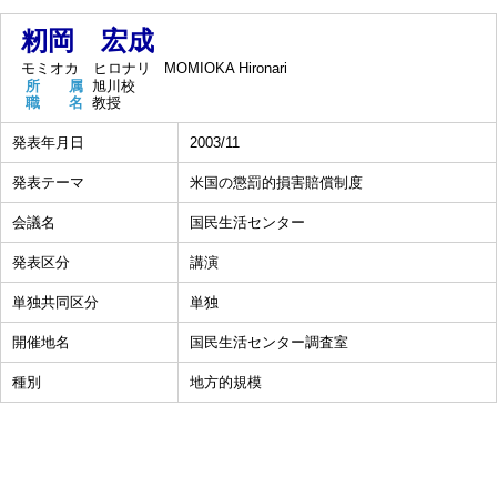
籾岡 宏成
モミオカ ヒロナリ
MOMIOKA Hironari
所 属
旭川校
職 名
教授
発表年月日
2003/11
発表テーマ
米国の懲罰的損害賠償制度
会議名
国民生活センター
発表区分
講演
単独共同区分
単独
開催地名
国民生活センター調査室
種別
地方的規模