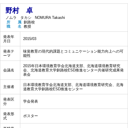
野村 卓
ノムラ タカシ
NOMURA Takashi
所 属
釧路校
職 名
教授
発表年
2015/03
月日
発表テ
味覚教育の現代的課題とコミュニケーション能力向上への可
ーマ
能性
2015年日本環境教育学会北海道支部、北海道環境教育研究
会議名
会、北海道教育大学釧路校ESD推進センター共催研究成果発
表会
日本環境教育学会北海道支部、北海道環境教育研究会、北海
主催者
道教育大学釧路校ESD推進センター
発表区
学会発表
分
発表形
ポスター
式