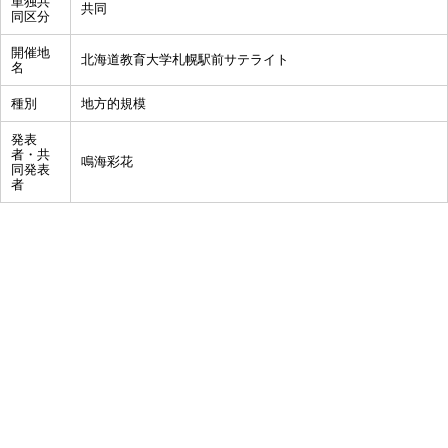
単独共
共同
同区分
開催地
北海道教育大学札幌駅前サテライト
名
種別
地方的規模
発表
者・共
鳴海彩花
同発表
者