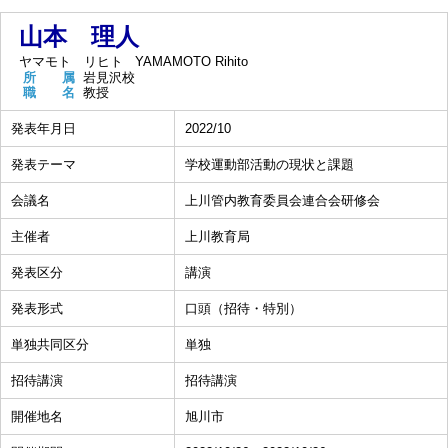
山本 理人
ヤマモト リヒト
YAMAMOTO Rihito
所 属
岩見沢校
職 名
教授
発表年月日
2022/10
発表テーマ
学校運動部活動の現状と課題
会議名
上川管内教育委員会連合会研修会
主催者
上川教育局
発表区分
講演
発表形式
口頭（招待・特別）
単独共同区分
単独
招待講演
招待講演
開催地名
旭川市