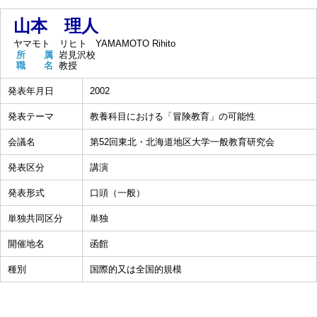
山本 理人
ヤマモト リヒト
YAMAMOTO Rihito
所 属
岩見沢校
職 名
教授
発表年月日
2002
発表テーマ
教養科目における「冒険教育」の可能性
会議名
第52回東北・北海道地区大学一般教育研究会
発表区分
講演
発表形式
口頭（一般）
単独共同区分
単独
開催地名
函館
種別
国際的又は全国的規模