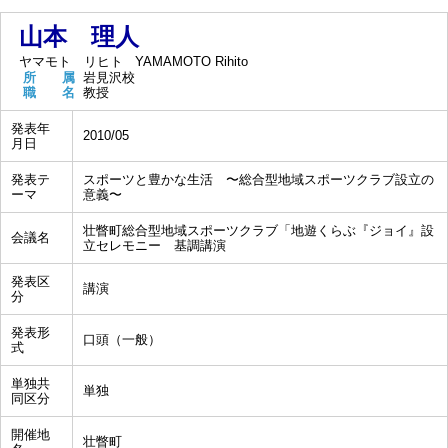
山本 理人
ヤマモト リヒト
YAMAMOTO Rihito
所 属
岩見沢校
職 名
教授
発表年
2010/05
月日
発表テ
スポーツと豊かな生活 〜総合型地域スポーツクラブ設立の
ーマ
意義〜
壮瞥町総合型地域スポーツクラブ「地遊くらぶ『ジョイ』設
会議名
立セレモニー 基調講演
発表区
講演
分
発表形
口頭（一般）
式
単独共
単独
同区分
開催地
壮瞥町