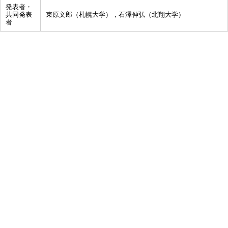
発表者・
共同発表
束原文郎（札幌大学），石澤伸弘（北翔大学）
者