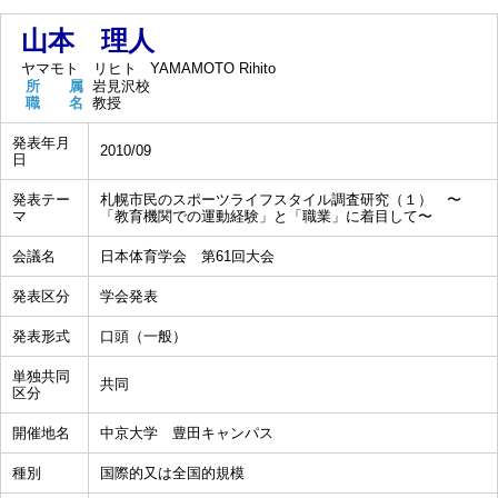
山本 理人
ヤマモト リヒト
YAMAMOTO Rihito
所 属
岩見沢校
職 名
教授
発表年月
2010/09
日
発表テー
札幌市民のスポーツライフスタイル調査研究（１） 〜
マ
「教育機関での運動経験」と「職業」に着目して〜
会議名
日本体育学会 第61回大会
発表区分
学会発表
発表形式
口頭（一般）
単独共同
共同
区分
開催地名
中京大学 豊田キャンパス
種別
国際的又は全国的規模