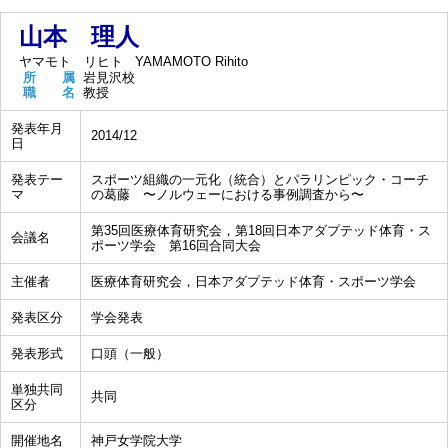
山本 理人
ヤマモト リヒト
YAMAMOTO Rihito
所 属
岩見沢校
職 名
教授
発表年月
2014/12
日
発表テー
スポーツ組織の一元化（統合）とパラリンピック・コーチ
マ
の葛藤 〜ノルウェーにおける事例調査から〜
第35回医療体育研究会，第18回日本アダプテッド体育・ス
会議名
ポーツ学会 第16回合同大会
主催者
医療体育研究会，日本アダプテッド体育・スポーツ学会
発表区分
学会発表
発表形式
口頭（一般）
単独共同
共同
区分
開催地名
神戸女学院大学