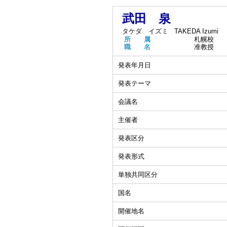
武田 泉
タケダ イズミ
TAKEDA Izumi
所 属
札幌校
職 名
准教授
発表年月日
発表テーマ
会議名
主催者
発表区分
発表形式
単独共同区分
国名
開催地名