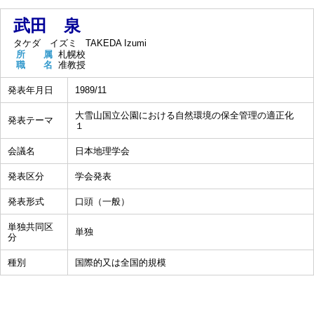
武田 泉
タケダ イズミ
TAKEDA Izumi
所 属
札幌校
職 名
准教授
発表年月日
1989/11
大雪山国立公園における自然環境の保全管理の適正化
発表テーマ
１
会議名
日本地理学会
発表区分
学会発表
発表形式
口頭（一般）
単独共同区
単独
分
種別
国際的又は全国的規模