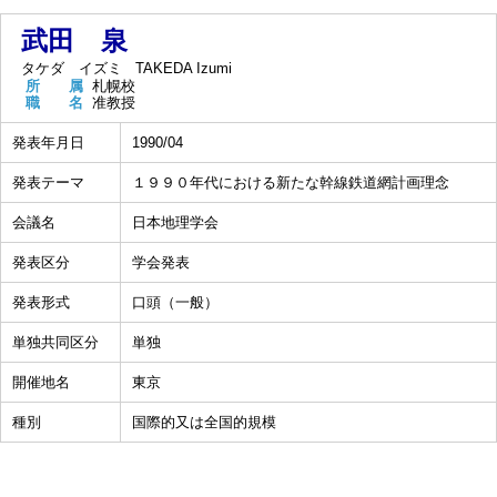
武田 泉
タケダ イズミ
TAKEDA Izumi
所 属
札幌校
職 名
准教授
発表年月日
1990/04
発表テーマ
１９９０年代における新たな幹線鉄道網計画理念
会議名
日本地理学会
発表区分
学会発表
発表形式
口頭（一般）
単独共同区分
単独
開催地名
東京
種別
国際的又は全国的規模