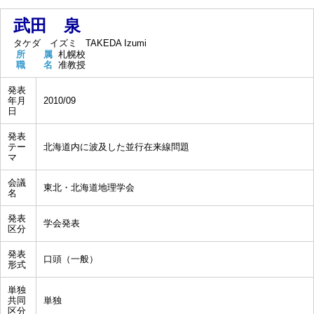
武田 泉
タケダ イズミ
TAKEDA Izumi
所 属
札幌校
職 名
准教授
発表
年月
2010/09
日
発表
テー
北海道内に波及した並行在来線問題
マ
会議
東北・北海道地理学会
名
発表
学会発表
区分
発表
口頭（一般）
形式
単独
共同
単独
区分